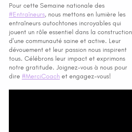
Pour cette Semaine nationale des
Emplois
#Entraîneurs
, nous mettons en lumière les
entraîneurs autochtones incroyables qui
Médias
jouent un rôle essentiel dans la construction
d'une communauté saine et active. Leur
Galerie de photos
dévouement et leur passion nous inspirent
tous. Célébrons leur impact et exprimons
Événements
notre gratitude. Joignez-vous à nous pour
dire
#MerciCoach
et engagez-vous!
Pour nous joindre
Portail d'atelier
More...