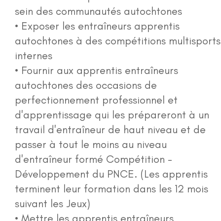
Prix
sein des communautés autochtones
• Exposer les entraîneurs apprentis
Statégie nationale
autochtones à des compétitions multisports
internes
Médias et nouvelles
• Fournir aux apprentis entraîneurs
autochtones des occasions de
Événements
perfectionnement professionnel et
d'apprentissage qui les prépareront à un
Pour nous joindre
travail d'entraîneur de haut niveau et de
passer à tout le moins au niveau
Portail d'atelier
d'entraîneur formé Compétition -
Développement du PNCE. (Les apprentis
More...
terminent leur formation dans les 12 mois
suivant les Jeux)
• Mettre les apprentis entraîneurs