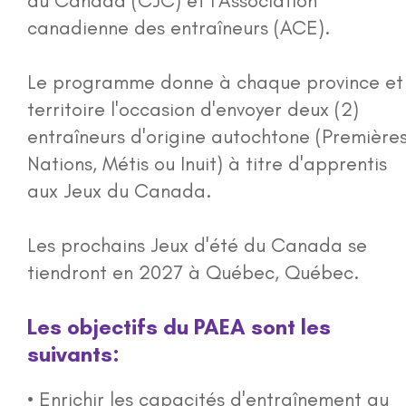
du Canada (CJC) et l'Association
autochtones (MEEA)
canadienne des entraîneurs (ACE).
Formation des personnes-ressources
Le programme donne à chaque province et
pour les MEAA (FPRMEEA)
territoire l'occasion d'envoyer deux (2)
entraîneurs d'origine autochtone (Première
Programme des apprentis
Nations, Métis ou Inuit) à titre d'apprentis
®
entra�
neurs autochtones (PAEA)
aux Jeux du Canada.
Programme communautaire des
Les prochains Jeux d'été du Canada se
®
apprentis entra�
neurs autochtones
tiendront en 2027 à Québec, Québec.
(PAEA)
Les objectifs du PAEA sont les
Soutien aux communautés
suivants:
• Enrichir les capacités d'entraînement au