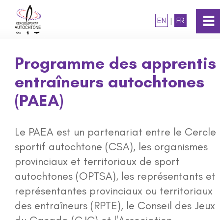
EN
|
FR
0
~
Accueil
Programme des apprentis
entraîneurs autochtones
À propos
(PAEA)
Programmes
Le PAEA est un partenariat entre le Cercle
Soutien aux athlètes
sportif autochtone (CSA), les organismes
provinciaux et territoriaux de sport
®
Programme destiné aux entra�
neurs
autochtones (OPTSA), les représentants et
d'athlètes autochtones
représentantes provinciaux ou territoriaux
des entraîneurs (RPTE), le Conseil des Jeux
®
Modules pour entra�
neurs d'athlèt