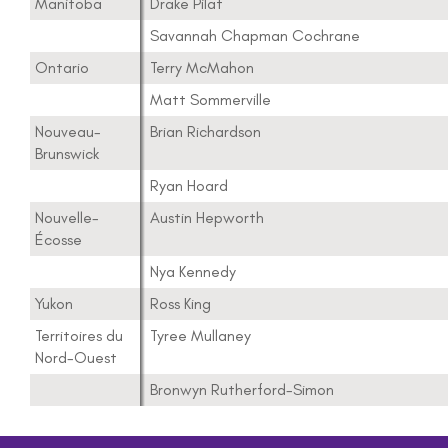
Manitoba
Drake Pilat
Savannah Chapman Cochrane
Ontario
Terry McMahon
Matt Sommerville
Nouveau-
Brian Richardson
Brunswick
Ryan Hoard
Nouvelle-
Austin Hepworth
Écosse
Nya Kennedy
Yukon
Ross King
Territoires du
Tyree Mullaney
Nord-Ouest
Bronwyn Rutherford-Simon