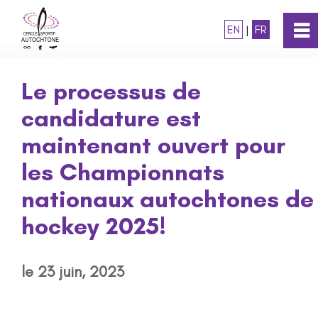
EN
|
FR
0
~
Accueil
Le processus de
candidature est
À propos
maintenant ouvert pour
Programmes
les Championnats
nationaux autochtones de
Prix
hockey 2025!
Statégie nationale
le 23 juin, 2023
Médias et nouvelles