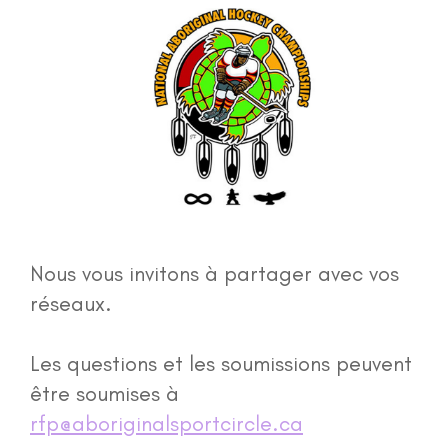
Emplois
Médias
Galerie de photos
Événements
Nous vous invitons à partager avec vos
Pour nous joindre
réseaux.
Portail d'atelier
Les questions et les soumissions peuvent
être soumises à
More...
rfp@aboriginalsportcircle.ca