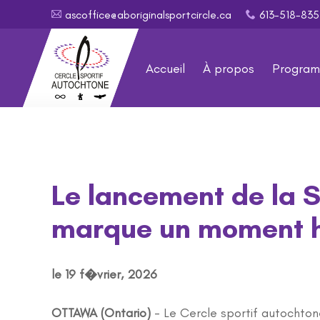
ascoffice@aboriginalsportcircle.ca
613-518-8
A
x
Accueil
À propos
Progra
Le lancement de la S
marque un moment h
le 19 f�vrier, 2026
OTTAWA (Ontario)
- Le Cercle sportif autochton