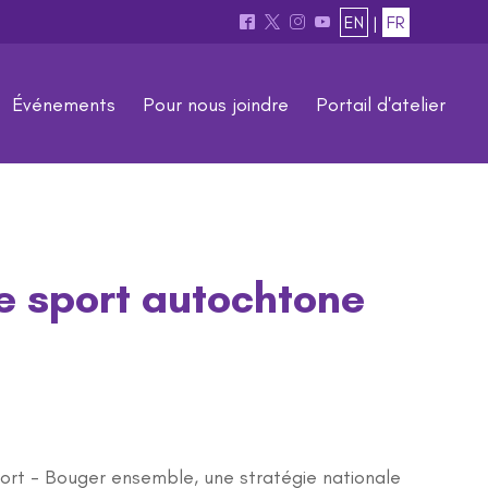
EN
|
FR
^
*
&
(
Événements
Pour nous joindre
Portail d'atelier
le sport autochtone
port - Bouger ensemble, une stratégie nationale