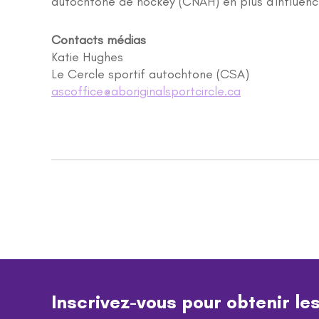
autochtone de hockey (CNAH) en plus d'influence
Contacts médias
Katie Hughes
Le Cercle sportif autochtone (CSA)
ascoffice@aboriginalsportcircle.ca
Inscrivez-vous pour obtenir le