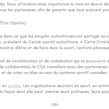
anada. Nous attendons avec impatience la mise en œuvre de 
s les partenaires afin de garantir que tous puissent prof
'État (Sports)
e dans ce que les peuples autochtones ont partagé au suj
n, président du Cercle sportif autochtone. « Cette Straté
tre, d'être et de faire dans le sport, l'activité physique e
l de sensibilisation et de mobilisation qui se poursuivra a
e collaboration, le CSA travaillera avec des partenaires
e et de créer un élan au sein du système sportif canadien.
t en
anglais
. Les organisations œuvrant en sport, en activi
à la façon dont elle peut orienter leurs politiques, leurs p
-30-