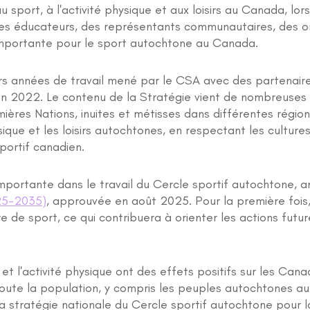
 sport, à l'activité physique et aux loisirs au Canada, lo
es éducateurs, des représentants communautaires, des org
importante pour le sport autochtone au Canada.
eurs années de travail mené par le CSA avec des partenai
 en 2022. Le contenu de la Stratégie vient de nombreuse
ères Nations, inuites et métisses dans différentes régio
ysique et les loisirs autochtones, en respectant les culture
sportif canadien.
mportante dans le travail du Cercle sportif autochtone, a
025-2035)
, approuvée en août 2025. Pour la première fois,
e de sport, ce qui contribuera à orienter les actions fut
 l'activité physique ont des effets positifs sur les Cana
toute la population, y compris les peuples autochtones aux
stratégie nationale du Cercle sportif autochtone pour l