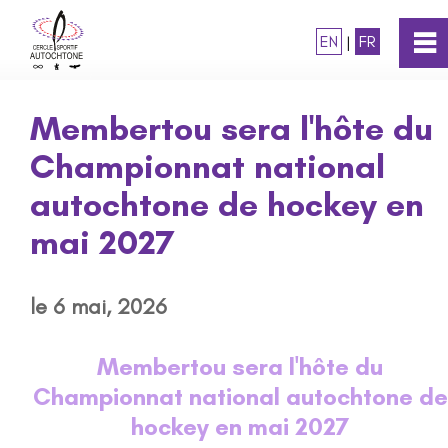
EN
|
FR
0
~
Accueil
Membertou sera l'hôte du
Championnat national
À propos
autochtone de hockey en
Programmes
mai 2027
Prix
le 6 mai, 2026
Statégie nationale
Membertou sera l'hôte du
Championnat national autochtone de
Médias et nouvelles
hockey en mai 2027