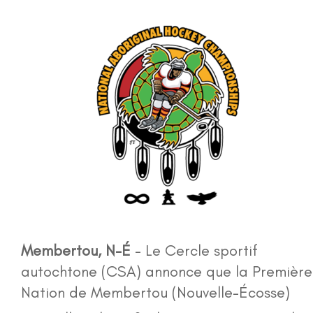
Emplois
Médias
Galerie de photos
Événements
Pour nous joindre
Portail d'atelier
Membertou, N-É
- Le Cercle sportif
autochtone (CSA) annonce que la Première
More...
Nation de Membertou (Nouvelle-Écosse)